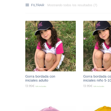
FILTRAR
Mostrando todos los resultados (7)
Gorra bordada con
Gorra bordada c
iniciales adulto
iniciales niño 5-1
13.95
€
13.95
€
IVA incluido
IVA incluido
SELECCIONAR OPCIONES
SELECCIONAR O