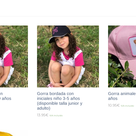
on
Gorra bordada con
Gorra animale
0 años
iniciales niño 3-5 años
años
(disponible talla junior y
10.95
€
IVA incluido
adulto)
13.95
€
PCIONES
SELECCIONA
IVA incluido
SELECCIONAR OPCIONES