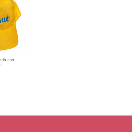
dada con
s
PCIONES