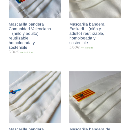
Mascarilla bandera
Mascarilla bandera
Comunidad Valenciana
Euskadi – (niño y
– (niño y adulto)
adulto) reutilizable,
reutilizable,
homologada y
homologada y
sostenible
sostenible
5.00
€
IVA incluido
5.00
€
IVA incluido
SELECCIONAR OPCIONES
SELECCIONAR OPCIONES
Mascarilla bandera
Mascarilla bandera de