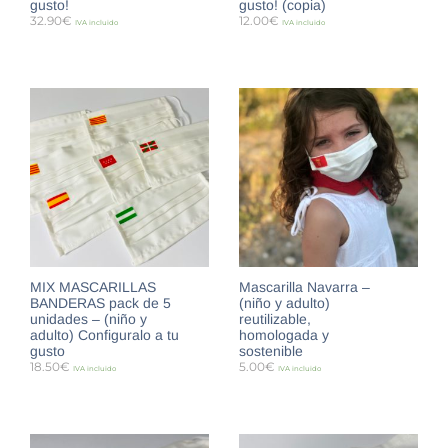
gusto!
gusto! (copia)
32.90
€
12.00
€
IVA incluido
IVA incluido
SELECT OPTIONS
SELECT OPTIONS
MIX MASCARILLAS
Mascarilla Navarra –
BANDERAS pack de 5
(niño y adulto)
unidades – (niño y
reutilizable,
adulto) Configuralo a tu
homologada y
gusto
sostenible
18.50
€
5.00
€
IVA incluido
IVA incluido
SELECT OPTIONS
SELECCIONAR OPCIONES