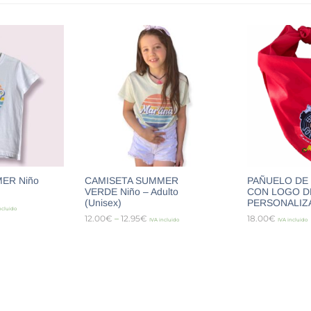
ER Niño
CAMISETA SUMMER
PAÑUELO DE 
VERDE Niño – Adulto
CON LOGO D
(Unisex)
PERSONALIZ
ncluido
12.00
€
–
12.95
€
18.00
€
IVA incluido
IVA incluido
PCIONES
SELECCIONAR OPCIONES
SELECCIONA