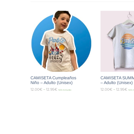
CAMISETA Cumpleaños
CAMISETA SUMM
Niño – Adulto (Unisex)
– Adulto (Unisex)
12.00
€
–
12.95
€
12.00
€
–
12.95
€
IVA incluido
IVA i
SELECCIONAR OPCIONES
SELECCIONAR O