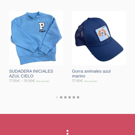
SUDADERA INICIALES
Gorra animales azul
AZUL CIELO
marino
17.95
€
–
19.95
€
17.95
€
IVA incluido
IVA incluido
SELECCIONAR OPCIONES
SELECCIONAR OPCIONES